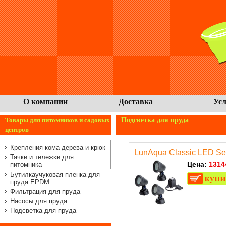
О компании
Доставка
Усл
Товары для питомников и садовых
Подсветка для пруда
центров
Крепления кома дерева и крюк
LunAqua Classic LED Se
Тачки и тележки для
Цена:
1314
питомника
Бутилкаучуковая пленка для
пруда EPDM
Фильтрация для пруда
Насосы для пруда
Подсветка для пруда