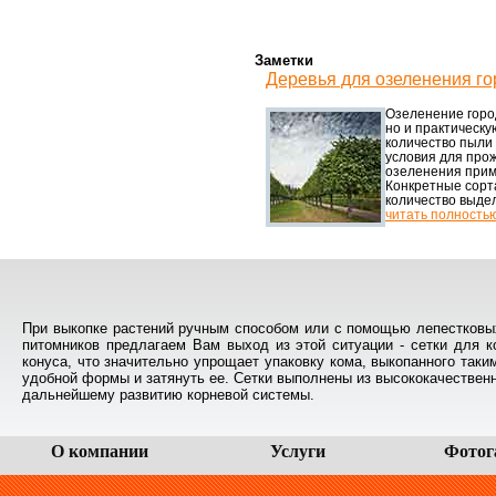
Заметки
Деревья для озеленения го
Озеленение горо
но и практическ
количество пыли
условия для про
озеленения приме
Конкретные сорт
количество выдел
читать полность
При выкопке растений ручным способом или с помощью лепестковых
питомников предлагаем Вам выход из этой ситуации - сетки для 
конуса, что значительно упрощает упаковку кома, выкопанного так
удобной формы и затянуть ее. Сетки выполнены из высококачественно
дальнейшему развитию корневой системы.
О компании
Услуги
Фотог