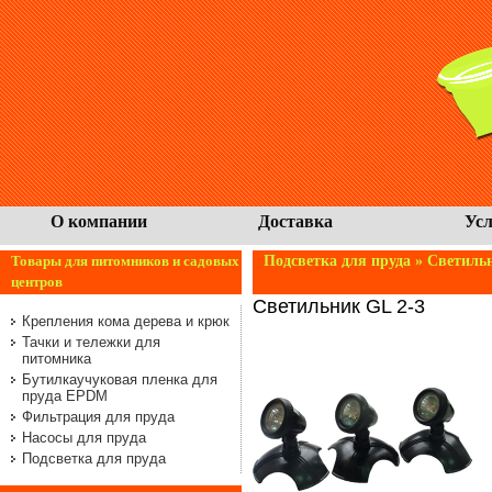
О компании
Доставка
Усл
Товары для питомников и садовых
Подсветка для пруда
» Светильн
центров
Светильник GL 2-3
Крепления кома дерева и крюк
Тачки и тележки для
питомника
Бутилкаучуковая пленка для
пруда EPDM
Фильтрация для пруда
Насосы для пруда
Подсветка для пруда