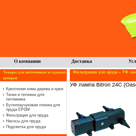
О компании
Доставка
Усл
Товары для питомников и садовых
Фильтрация для пруда
» УФ лам
центров
УФ лампа Bitron 24C (Oas
Крепления кома дерева и крюк
Тачки и тележки для
питомника
Бутилкаучуковая пленка для
пруда EPDM
Фильтрация для пруда
Насосы для пруда
Подсветка для пруда