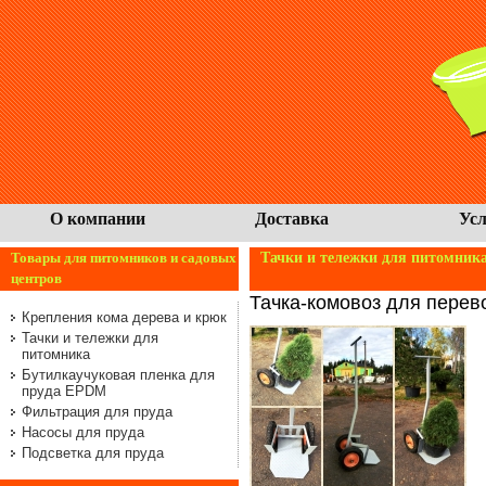
О компании
Доставка
Усл
Товары для питомников и садовых
Тачки и тележки для питомник
центров
Тачка-комовоз для перево
Крепления кома дерева и крюк
Тачки и тележки для
питомника
Бутилкаучуковая пленка для
пруда EPDM
Фильтрация для пруда
Насосы для пруда
Подсветка для пруда