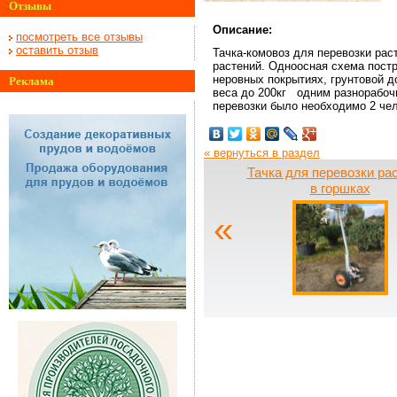
Отзывы
Описание:
посмотреть все отзывы
оставить отзыв
Тачка-комовоз для перевозки рас
растений. Одноосная схема пост
неровных покрытиях, грунтовой 
Реклама
веса до 200кг одним разнорабочи
перевозки было необходимо 2 че
« вернуться в раздел
Тачка для перевозки ра
в горшках
«