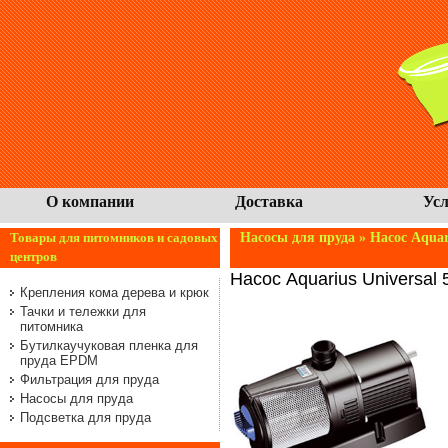
О компании
Доставка
Усл
Товары для питомников и садовых
Насосы для пруда
» Насос Aquar
центров
Насос Aquarius Universal
Крепления кома дерева и крюк
Тачки и тележки для
питомника
Бутилкаучуковая пленка для
пруда EPDM
Фильтрация для пруда
Насосы для пруда
Подсветка для пруда