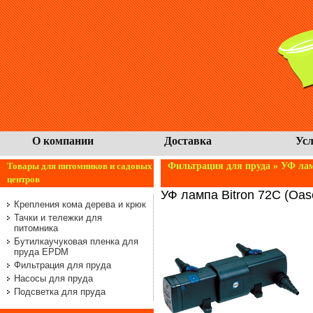
О компании
Доставка
Усл
Товары для питомников и садовых
Фильтрация для пруда
» УФ лам
центров
УФ лампа Bitron 72C (Oas
Крепления кома дерева и крюк
Тачки и тележки для
питомника
Бутилкаучуковая пленка для
пруда EPDM
Фильтрация для пруда
Насосы для пруда
Подсветка для пруда