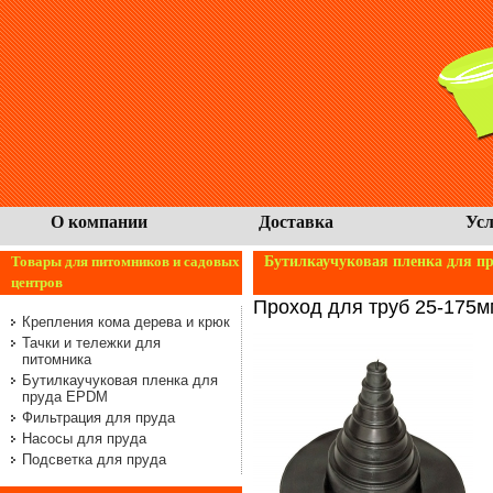
О компании
Доставка
Усл
Товары для питомников и садовых
Бутилкаучуковая пленка для п
центров
Проход для труб 25-175м
Крепления кома дерева и крюк
Тачки и тележки для
питомника
Бутилкаучуковая пленка для
пруда EPDM
Фильтрация для пруда
Насосы для пруда
Подсветка для пруда