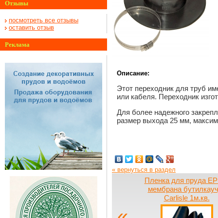
Отзывы
посмотреть все отзывы
оставить отзыв
Реклама
Описание:
Этот переходник для труб им
или кабеля. Переходник изго
Для более надежного закреп
размер выхода 25 мм, макси
« вернуться в раздел
Пленка для пруда E
мембрана бутилкауч
Carlisle 1м.кв.
«